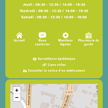
Jeudi : 08:30 - 12:30 / 14:00 - 19:30
Vendredi : 08:30 - 12:30 / 14:00 - 19:30
Samedi : 08:30 - 12:30 / 14:00 - 18:00
Accueil
Nous
Mentions
Pharmacie de
contacter
légales
garde
Surveillance épidémique
Liens utiles
Consulter la notice d’un médicament
+
−